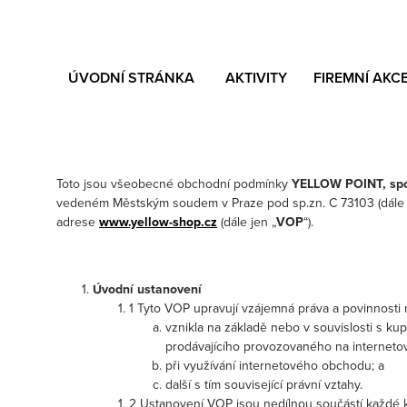
ÚVODNÍ STRÁNKA
AKTIVITY
FIREMNÍ AKC
Toto jsou všeobecné obchodní podmínky
YELLOW POINT, spol
vedeném Městským soudem v Praze pod sp.zn. C 73103 (dále 
adrese
www.yellow-shop.cz
(dále jen „
VOP
“).
Úvodní ustanovení
1 Tyto VOP upravují vzájemná práva a povinnosti 
vznikla na základě nebo v souvislosti s k
prodávajícího provozovaného na internet
při využívání internetového obchodu; a
další s tím související právní vztahy.
2 Ustanovení VOP jsou nedílnou součástí každé 