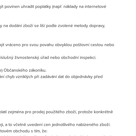
t povinen uhradit poplatky (např. náklady na internetové
na dodání zboží se liší podle zvolené metody dopravy,
e být vráceno pro svou povahu obvyklou poštovní cestou nebo
říslušný živnostenský úřad nebo obchodní inspekci.
 e) Občanského zákoníku.
ání chyb vzniklých při zadávání dat do objednávky před
 platí zejména pro prodej použitého zboží, protože konkrétně
, a to včetně uvedení cen jednotlivého nabízeného zboží.
etovém obchodu s tím, že: