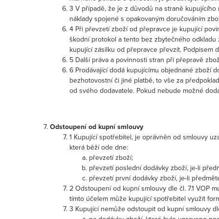
3 V případě, že je z důvodů na straně kupujícíh
náklady spojené s opakovaným doručováním zboží
4 Při převzetí zboží od přepravce je kupující po
škodní protokol a tento bez zbytečného odkladu 
kupující zásilku od přepravce převzít. Podpisem do
5 Další práva a povinnosti stran při přepravě zb
6 Prodávající dodá kupujícímu objednané zboží do
bezhotovostní či jiné platbě, to vše za předpokla
od svého dodavatele. Pokud nebude možné dodat zb
Odstoupení od kupní smlouvy
1 Kupující spotřebitel, je oprávněn od smlouvy 
která běží ode dne:
převzetí zboží;
převzetí poslední dodávky zboží, je-li př
převzetí první dodávky zboží, je-li předm
2 Odstoupení od kupní smlouvy dle čl. 7.1 VOP 
tímto účelem může kupující spotřebitel využít fo
3 Kupující nemůže odstoupit od kupní smlouvy dle