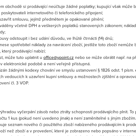
m obchodě si prodávající neúčtuje žádné poplatky; kupující však může bý
o poskytovateli internetového či telefonického připojení;
zavřít smlouvu, jejímž předmětem je opakované plnění;
váděny včetně DPH a veškerých poplatků stanovených zákonem; náklady 
dy;
ouvy odstoupit i bez udání důvodu, ve lhůtě čtrnácti (14) dnů;
ese spotřebitel náklady za navrácení zboží, jestliže toto zboží nemůž
který prodávající nabízí;
st, může tuto uplatnit u
office@ypoint.cz
nebo se může obrátit např. na p
 v elektronické podobě a není veřejně přístupná.
vázán žádnými kodexy chování ve smyslu ustanovení § 1826 odst. 1 písm.
ích vedoucích k uzavření kupní smlouvy a možnostech zjištění a opravov
vení čl. 3 VOP.
 výhradou vyčerpání zásob nebo ztráty schopnosti prodávajícího plnit. To
čtu 1 kus (pokud není uvedeno jinak) a není zaměnitelné s jiným zbožím.
je seznam nového či použitého zboží nabízeného prodávajícím k prodeji
boží než zboží a v provedení, které je zobrazeno nebo popsáno v intern