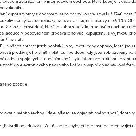
 provedení zobrazeném v internetovém obchodu, které kupující vkládá d
ho zákoníku;
zavření kupní smlouvy s dodatkem nebo odchylkou ve smyslu § 1740 odst.
akoukoliv odchylkou od nabídky na uzavření kupní smlouvy dle § 1757 Ob
než zboží v provedení, které je zobrazeno v internetovém obchodu neb
 jakoukoliv odpovědnost prodávajícího vůči kupujícímu, s výjimkou přípa
boží navrátí.
 a všech souvisejících poplatků, s výjimkou ceny dopravy, které jsou 
pnosti prodávajícího plnit) v platnosti po dobu, kdy jsou zobrazovány 
nákladech spojených s dodáním zboží; tyto informace platí pouze v příp
ané zboží do elektronického nákupního košíku a vyplní objednávkový for
ného zboží; a
rolovat a měnit všechny údaje, týkající se objednávaného zboží, doprav
tko „Potvrdit objednávku“. Za případné chyby při přenosu dat prodávajíc