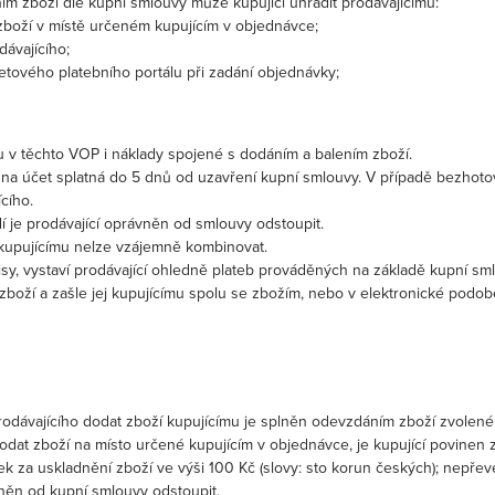
ím zboží dle kupní smlouvy může kupující uhradit prodávajícímu:
 zboží v místě určeném kupujícím v objednávce;
ávajícího;
netového platebního portálu při zadání objednávky;
u v těchto VOP i náklady spojené s dodáním a balením zboží.
na účet splatná do 5 dnů od uzavření kupní smlouvy. V případě bezhotov
cího.
í je prodávající oprávněn od smlouvy odstoupit.
 kupujícímu nelze vzájemně kombinovat.
sy, vystaví prodávající ohledně plateb prováděných na základě kupní sm
 zboží a zašle jej kupujícímu spolu se zbožím, nebo v elektronické podobě
prodávajícího dodat zboží kupujícímu je splněn odevzdáním zboží zvolené
odat zboží na místo určené kupujícím v objednávce, je kupující povinen zb
k za uskladnění zboží ve výši 100 Kč (slovy: sto korun českých); nepřeve
něn od kupní smlouvy odstoupit.