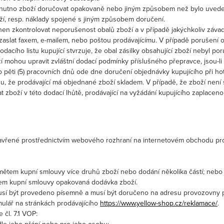
o nutno zboží doručovat opakovaně nebo jiným způsobem než bylo uveden
, resp. náklady spojené s jiným způsobem doručení.
vinen zkontrolovat neporušenost obalů zboží a v případě jakýchkoliv záv
zaslat faxem, e-mailem, nebo poštou prodávajícímu. V případě porušení 
dacího listu kupující stvrzuje, že obal zásilky obsahující zboží nebyl po
oží mohou upravit zvláštní dodací podmínky příslušného přepravce, jsou-
 pěti (5) pracovních dnů ode dne doručení objednávky kupujícího při hot
du, že prodávající má objednané zboží skladem. V případě, že zboží není 
oží v této dodací lhůtě, prodávající na vyžádání kupujícího zaplacenou
uzavřené prostřednictvím webového rozhraní na internetovém obchodu pr
edmětem kupní smlouvy více druhů zboží nebo dodání několika částí; nebo
ětem kupní smlouvy opakovaná dodávka zboží.
musí být provedeno písemně a musí být doručeno na adresu provozovny p
rmulář na stránkách prodávajícího
https://www.yellow-shop.cz/reklamace/
.
 čl. 7.1 VOP: