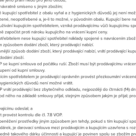
le jeho přání nebo pro jeho osobu;
návratně smíseno s jiným zbožím;
kupující spotřebitel z obalu vyňal a z hygienických důvodů jej není možn
ené, neopotřebené a, je-li to možné, v původním obalu. Kupující bere 
ívání kupujícím spotřebitelem, vzniká prodávajícímu vůči kupujícímu spo
ě započíst proti nároku kupujícího na vrácení kupní ceny.
třebitelem nese kupující spotřebitel náklady spojené s navrácením zboží
 způsobem dodání zboží, který prodávající nabízí.
jlevnější způsob dodání zboží, který prodávající nabízí, vrátí prodávající k
dodání zboží.
OP se kupní smlouva od počátku ruší. Zboží musí být prodávajícímu vrácen
upení od kupní smlouvy.
ujícím spotřebitelem je prodávající oprávněn provést přezkoumání vrácené
hygienických důvodů není možné vrátit.
OP vrátí prodávající bez zbytečného odkladu, nejpozději do čtrnácti (14
 od něho na základě smlouvy přijal, stejným způsobem jakým je přijal; prod
jícímu odeslal; a
 provést kontrolu dle čl. 7.8 VOP.
té peněžení prostředky jiným způsobem jen tehdy, pokud s tím kupující spot
 dárek, je darovací smlouva mezi prodávajícím a kupujícím uzavřena s ro
dně takového dárku účinnosti a kupující je povinen spolu se zbožím prod