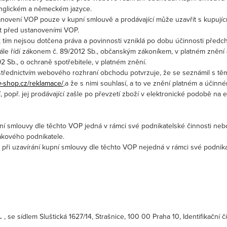
 anglickém a německém jazyce.
tanovení VOP pouze v kupní smlouvě a prodávající může uzavřít s kupují
t před ustanoveními VOP.
; tím nejsou dotčena práva a povinnosti vzniklá po dobu účinnosti předc
dále řídí zákonem č. 89/2012 Sb., občanským zákoníkem, v platném znění (
2 Sb., o ochraně spotřebitele, v platném znění.
třednictvím webového rozhraní obchodu potvrzuje, že se seznámil s těmit
-shop.cz/reklamace/
,a že s nimi souhlasí, a to ve znění platném a účin
, popř. jej prodávající zašle po převzetí zboží v elektronické podobě na e
upní smlouvy dle těchto VOP jedná v rámci své podnikatelské činnosti n
akového podnikatele.
 při uzavírání kupní smlouvy dle těchto VOP nejedná v rámci své podni
o.
, se sídlem Sluštická 1627/14, Strašnice, 100 00 Praha 10, Identifikační 