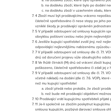
na dodávku zboží, které bylo upraveno pod
na dodávku zboží, které bylo po dodání ne
na dodávku zboží v uzavřeném obalu, které 
4 Zboží musí být prodávajícímu vráceno nepoškoz
částečně spotřebováno či nese stopy po jeho použ
vzniklé škody je prodávající oprávněn jednostrann
5 V případě odstoupení od smlouvy kupujícím spo
obvyklou poštovní cestou nebo jiným nejlevnějším
6 Jestliže kupující spotřebitel zvolil jiný, než ne
odpovídající nejlevnějšímu nabízenému způsobu 
7 V případě odstoupení od smlouvy dle čl. 7.1. V
dnů od doručení projevu vůle obsahujícího odsto
8 Ve lhůtě čtrnácti (14) dnů od vrácení zboží kup
poškozeno, částečně spotřebováno či zdali jej z 
9 V případě odstoupení od smlouvy dle čl. 7.1. V
včetně nákladů na dodání (dle čl. 7.6. VOP), které
než mu kupující spotřebitel
zboží předá nebo prokáže, že zboží prodáva
než bude mít prodávající objektivní možnost
10 Prodávající vrátí kupujícímu spotřebiteli přija
11 Je-li společně se zbožím poskytnut kupujícímu
smlouvy kupujícím, pozbývá darovací smlouva ohle