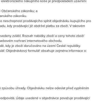
o elektronického nákupního koše je předpokladem uzavření
 3 Občanského zákoníku; a
čanského zákoníku.
o neschopnost prodávajícího splnit objednávku kupujícího pro
du, kdy prodávající již obdržel platbu za zboží. V takovém
uvedeny zvlášť. Rozsah nabídky zboží a ceny tohoto zboží
ve webovém rozhraní internetového obchodu.
adě, kdy je zboží doručováno na území České republiky.
mulář. Objednávkový formulář obsahuje zejména informace o:
y i způsobu úhrady. Objednávku nelze odeslat před vyplněním
í neodpovídá. Údaje uvedené v objednávce považuje prodávající