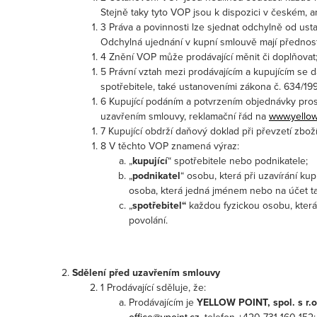
Stejně taky tyto VOP jsou k dispozici v českém,
3 Práva a povinnosti lze sjednat odchylně od us
Odchylná ujednání v kupní smlouvě mají přednos
4 Znění VOP může prodávající měnit či doplňovat
5 Právní vztah mezi prodávajícím a kupujícím se 
spotřebitele, také ustanoveními zákona č. 634/199
6 Kupující podáním a potvrzením objednávky pros
uzavřením smlouvy, reklamační řád na
www.yellow
7 Kupující obdrží daňový doklad při převzetí zboží
8 V těchto VOP znamená výraz:
„
kupující
“ spotřebitele nebo podnikatele;
„
podnikatel
“ osobu, která při uzavírání k
osoba, která jedná jménem nebo na účet t
„
spotřebitel“
každou fyzickou osobu, která
povolání.
Sdělení před uzavřením smlouvy
1 Prodávající sděluje, že:
Prodávajícím je
YELLOW POINT, spol. s r.