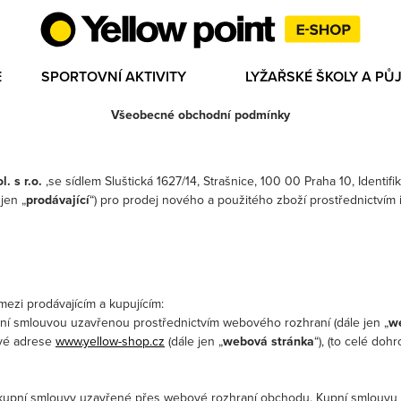
E
SPORTOVNÍ AKTIVITY
LYŽAŘSKÉ ŠKOLY A P
Všeobecné obchodní podmínky
. s r.o.
,se sídlem Sluštická 1627/14, Strašnice, 100 00 Praha 10, Identif
jen „
prodávající
“) pro prodej nového a použitého zboží prostřednictví
mezi prodávajícím a kupujícím:
upní smlouvou uzavřenou prostřednictvím webového rozhraní (dále jen „
w
ové adrese
www.yellow-shop.cz
(dále jen „
webová stránka
“), (to celé doh
kupní smlouvy uzavřené přes webové rozhraní obchodu. Kupní smlouvu 