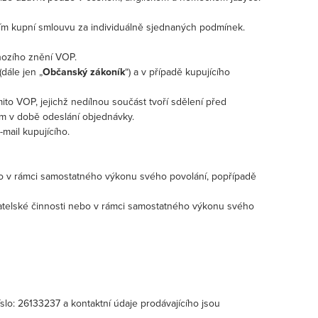
cím kupní smlouvu za individuálně sjednaných podmínek.
hozího znění VOP.
dále jen „
Občanský zákoník
“) a v případě kupujícího
o VOP, jejichž nedílnou součást tvoří sdělení před
ném v době odeslání objednávky.
-mail kupujícího.
ebo v rámci samostatného výkonu svého povolání, popřípadě
katelské činnosti nebo v rámci samostatného výkonu svého
číslo: 26133237 a kontaktní údaje prodávajícího jsou