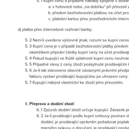
1 Kupní cenu a případné náklady spojené s dodán
v hotovosti nebo „na dobírku“ při převzetí
předem bezhotovostní platbou na účet prod
platební kartou přes prostřednictvím inter
d) platba přes internetové rozhraní banky;
2 Není-li uvedeno výslovně jinak, rozumí se kupní ceno
3 Kupní cena je v případě bezhotovostní platby předem 
okamžikem připsání částky kupní ceny na účet prodávají
4 Pokud kupující ve lhůtě splatnosti kupní cenu neuhrad
5 Případné slevy z ceny zboží poskytnuté prodávajícím
6 Je-li tak stanoveno obecně závaznými právními předpi
fakturu vystaví prodávající kupujícímu po uhrazení ceny
7 Kupující nabývá vlastnictví ke zboží jeho převzetím.
Přeprava a dodání zboží
1 Způsob dodání zboží určuje kupující. Závazek 
2 Je-li prodávající podle kupní smlouvy povinen d
dodání, je prodávající oprávněn požadovat poplate
marného pokusu o doručení, je prodávající opráv