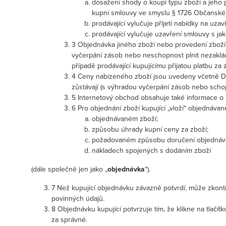
dosažení shody o koupi typu zboží a jeho
kupní smlouvy ve smyslu § 1726 Občanské
prodávající vylučuje přijetí nabídky na u
prodávající vylučuje uzavření smlouvy s j
3 Objednávka jiného zboží nebo provedení zboží 
vyčerpání zásob nebo neschopnost plnit nezakládá
případě prodávající kupujícímu přijatou platbu za z
4 Ceny nabízeného zboží jsou uvedeny včetně DPH
zůstávají (s výhradou vyčerpání zásob nebo scho
5 Internetový obchod obsahuje také informace o 
6 Pro objednání zboží kupující „vloží“ objednáv
objednávaném zboží;
způsobu úhrady kupní ceny za zboží;
požadovaném způsobu doručení objednáva
nákladech spojených s dodáním zboží
(dále společně jen jako „
objednávka
“).
7 Než kupující objednávku závazně potvrdí, může zkont
povinných údajů.
8 Objednávku kupující potvrzuje tím, že klikne na tlačí
za správné.