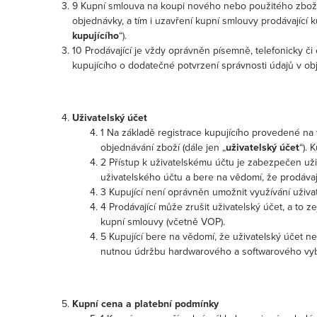
9 Kupní smlouva na koupi nového nebo použitého zboží
objednávky, a tím i uzavření kupní smlouvy prodávající 
kupujícího
“).
10 Prodávající je vždy oprávněn písemně, telefonicky č
kupujícího o dodatečné potvrzení správnosti údajů v ob
Uživatelský účet
1 Na základě registrace kupujícího provedené na
objednávání zboží (dále jen „
uživatelský účet
“).
2 Přístup k uživatelskému účtu je zabezpečen už
uživatelského účtu a bere na vědomí, že prodávaj
3 Kupující není oprávněn umožnit využívání uživa
4 Prodávající může zrušit uživatelský účet, a to z
kupní smlouvy (včetně VOP).
5 Kupující bere na vědomí, že uživatelský účet 
nutnou údržbu hardwarového a softwarového vyba
Kupní cena a platební podmínky