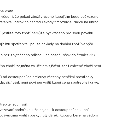
é vrátit.
na vědomí, že pokud zboží vrácené kupujícím bude poškozeno,
třebiteli nárok na náhradu škody tím vzniklé. Nárok na úhradu
, jestliže toto zboží nemůže být vráceno pro svou povahu
upujícímu spotřebiteli pouze náklady na dodání zboží ve výši
o bez zbytečného odkladu, nejpozději však do čtrnácti (14)
ho zboží, zejména za účelem zjištění, zdali vrácené zboží není
) dnů od odstoupení od smlouvy všechny peněžní prostředky
ávající však není povinen vrátit kupní cenu spotřebiteli dříve,
řebitel souhlasil.
zvazovací podmínkou, že dojde-li k odstoupení od kupní
ávajícímu vrátit i poskytnutý dárek. Kupující bere na vědomí,