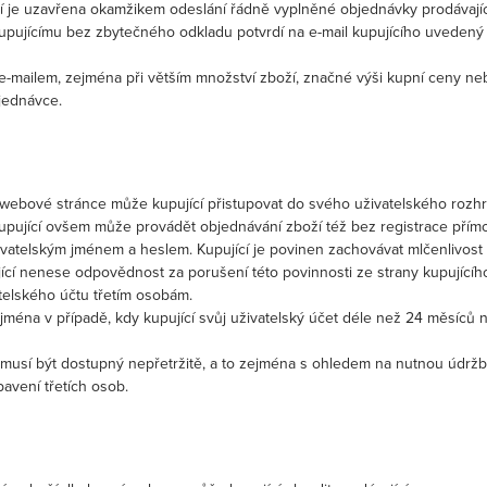
 je uzavřena okamžikem odeslání řádně vyplněné objednávky prodávají
kupujícímu bez zbytečného odkladu potvrdí na e-mail kupujícího uvedený 
i e-mailem, zejména při větším množství zboží, značné výši kupní ceny 
jednávce.
 webové stránce může kupující přistupovat do svého uživatelského rozhr
 Kupující ovšem může provádět objednávání zboží též bez registrace pří
ivatelským jménem a heslem. Kupující je povinen zachovávat mlčenlivost
ící nenese odpovědnost za porušení této povinnosti ze strany kupujícíh
telského účtu třetím osobám.
ejména v případě, kdy kupující svůj uživatelský účet déle než 24 měsíců n
nemusí být dostupný nepřetržitě, a to zejména s ohledem na nutnou údrž
vení třetích osob.