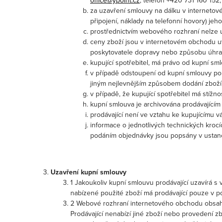
office@ypoint.cz
, telefon +420 731 160 152;
za uzavření smlouvy na dálku v internetové
připojení, náklady na telefonní hovory) jeh
prostřednictvím webového rozhraní nelze u
ceny zboží jsou v internetovém obchodu u
poskytovatele dopravy nebo způsobu úhra
kupující spotřebitel, má právo od kupní sml
v případě odstoupení od kupní smlouvy pon
jiným nejlevnějším způsobem dodání zboží, 
v případě, že kupující spotřebitel má stížno
kupní smlouva je archivována prodávajícím
prodávající není ve vztahu ke kupujícímu 
informace o jednotlivých technických kroc
podáním objednávky jsou popsány v ustano
Uzavření kupní smlouvy
1 Jakoukoliv kupní smlouvu prodávající uzavírá s
nabízené použité zboží má prodávající pouze v po
2 Webové rozhraní internetového obchodu obsahu
Prodávající nenabízí jiné zboží nebo provedení z