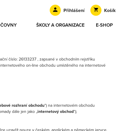
Přihlášení
Košík
ŮJČOVNY
ŠKOLY A ORGANIZACE
E-SHOP
ikační číslo: 26133237 , zapsané v obchodním rejstříku
m internetového on-line obchodu umístěného na internetové
ebové rozhraní obchodu
“) na internetovém obchodu
romady dále jen jako „
internetový obchod
“);
lze uzavřít pouze v českém, anglickém a německém jazyce.