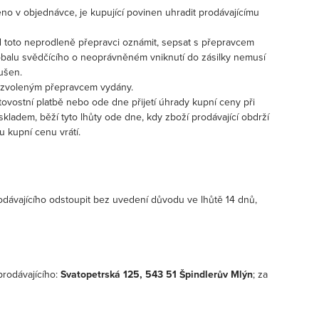
o v objednávce, je kupující povinen uhradit prodávajícímu
ad toto neprodleně přepravci oznámit, sepsat s přepravcem
obalu svědčícího o neoprávněném vniknutí do zásilky nemusí
rušen.
li zvoleným přepravcem vydány.
ovostní platbě nebo ode dne přijetí úhrady kupní ceny při
skladem, běží tyto lhůty ode dne, kdy zboží prodávající obdrží
 kupní cenu vrátí.
odávajícího odstoupit bez uvedení důvodu ve lhůtě 14 dnů,
rodávajícího:
Svatopetrská 125, 543 51 Špindlerův Mlýn
; za