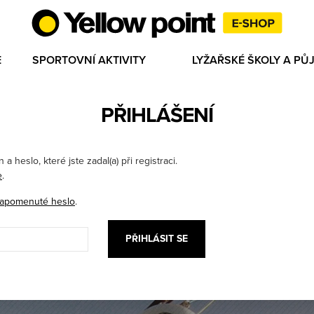
E
SPORTOVNÍ AKTIVITY
LYŽAŘSKÉ ŠKOLY A P
PŘIHLÁŠENÍ
a heslo, které jste zadal(a) při registraci.
e
.
apomenuté heslo
.