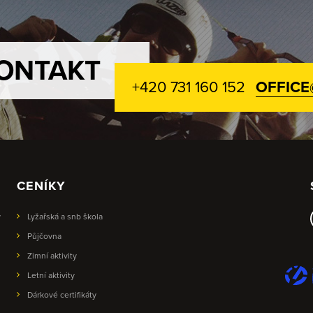
ONTAKT
+420 731 160 152
OFFICE
CENÍKY
y
Lyžařská a snb škola
Půjčovna
Zimní aktivity
Letní aktivity
Dárkové certifikáty