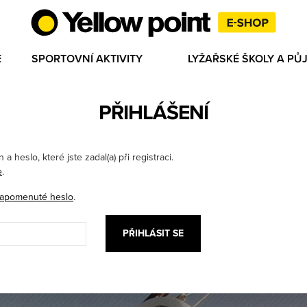
E
SPORTOVNÍ AKTIVITY
LYŽAŘSKÉ ŠKOLY A P
PŘIHLÁŠENÍ
a heslo, které jste zadal(a) při registraci.
e
.
apomenuté heslo
.