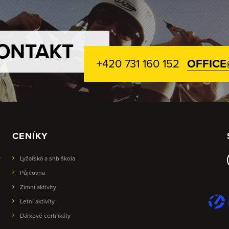
ONTAKT
+420 731 160 152
OFFICE
CENÍKY
y
Lyžařská a snb škola
Půjčovna
Zimní aktivity
Letní aktivity
Dárkové certifikáty