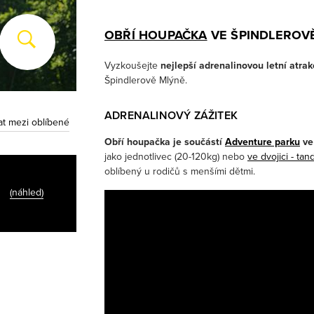
OBŘÍ HOUPAČKA
VE ŠPINDLEROV
Vyzkoušejte
nejlepší adrenalinovou letní atra
Špindlerově Mlýně.
ADRENALINOVÝ ZÁŽITEK
at mezi oblíbené
Obří houpačka je součástí
Adventure parku
ve
jako jednotlivec (20-120kg) nebo
ve dvojici - ta
oblíbený u rodičů s menšími dětmi.
(náhled)