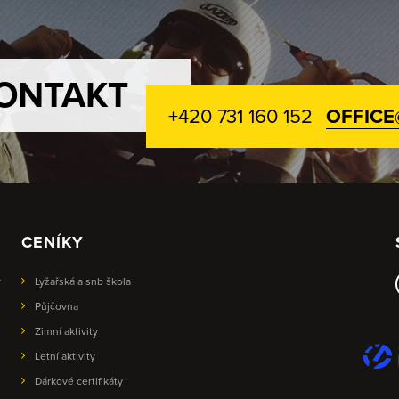
ONTAKT
+420 731 160 152
OFFICE
CENÍKY
y
Lyžařská a snb škola
Půjčovna
Zimní aktivity
Letní aktivity
Dárkové certifikáty