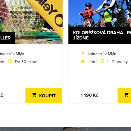
KOLOBĚŽKOVÁ DRÁHA - R
LLER
JÍZDNÉ
indlerův Mlýn
Špindlerův Mlýn
tní
Do 30 minut
Letní
1 - 2 hodiny
Kč
1 190 Kč
KOUPIT