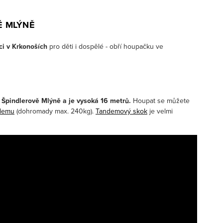
Ě MLÝNĚ
kci v Krkonoších
pro děti i dospělé - obří houpačku ve
 Špindlerově Mlýně a je vysoká 16 metrů.
Houpat se můžete
ndemu
(dohromady max. 240kg).
Tandemový skok
je velmi