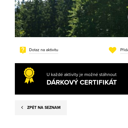
Dotaz na aktivitu
Přid
U každé aktivity je možné stáhnout
DÁRKOVÝ CERTIFIKÁT
ZPĚT NA SEZNAM