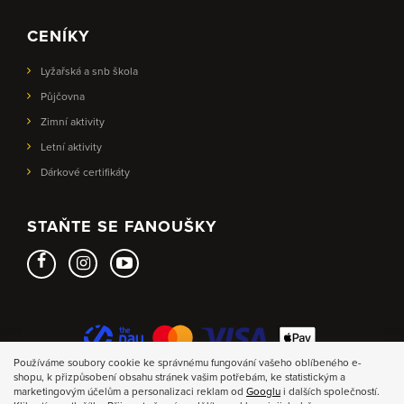
CENÍKY
Lyžařská a snb škola
Půjčovna
Zimní aktivity
Letní aktivity
Dárkové certifikáty
STAŇTE SE FANOUŠKY
Používáme soubory cookie ke správnému fungování vašeho oblíbeného e-
shopu, k přizpůsobení obsahu stránek vašim potřebám, ke statistickým a
marketingovým účelům a personalizaci reklam od
Googlu
i dalších společností.