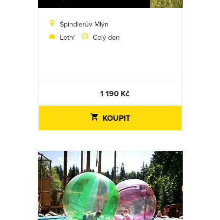
Špindlerův Mlýn
Letní
Celý den
1 190 Kč
KOUPIT