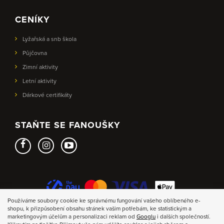
CENÍKY
Lyžařská a snb škola
Půjčovna
Zimní aktivity
Letní aktivity
Dárkové certifikáty
STAŇTE SE FANOUŠKY
Používáme soubory cookie ke správnému fungování vašeho oblíbeného e-
shopu, k přizpůsobení obsahu stránek vašim potřebám, ke statistickým a
marketingovým účelům a personalizaci reklam od
Googlu
i dalších společností.