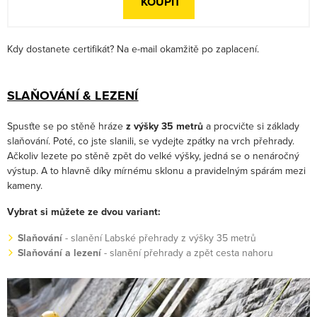
KOUPIT
Kdy dostanete certifikát? Na e-mail okamžitě po zaplacení.
SLAŇOVÁNÍ & LEZENÍ
Spusťte se po stěně hráze
z výšky 35 metrů
a procvičte si základy
slaňování. Poté, co jste slanili, se vydejte zpátky na vrch přehrady.
Ačkoliv lezete po stěně zpět do velké výšky, jedná se o nenáročný
výstup. A to hlavně díky mírnému sklonu a pravidelným spárám mezi
kameny.
Vybrat si můžete ze dvou variant:
Slaňování
- slanění Labské přehrady z výšky 35 metrů
Slaňování a lezení
- slanění přehrady a zpět cesta nahoru