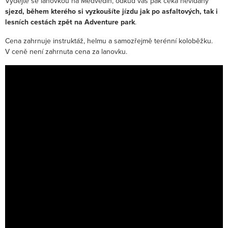
Vydejte se lanovkou na Medvědín, odkud vás pak čeká nevídaný
sjezd, během kterého si vyzkoušíte jízdu jak po asfaltových, tak i
lesních cestách
zpět na Adventure park
.
Cena zahrnuje instruktáž, helmu a samozřejmě terénní koloběžku.
V ceně není zahrnuta cena za lanovku.