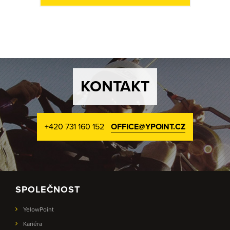
KONTAKT
+420 731 160 152
OFFICE@YPOINT.CZ
SPOLEČNOST
YelowPoint
Kariéra