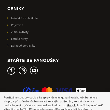
CENÍKY
Lyžařská a snb škola
Půjčovna
Zimní aktivity
Letní aktivity
Dárkové certifikáty
STAŇTE SE FANOUŠKY
Používáme soubory cookie ke správnému fungování vašeho oblíbeného e-
shopu, k přizpůsobení obsahu stránek vašim potřebám, ke statistickým a
marketingovým účelům a personalizaci reklam od
Googlu
i dalších společností.
Kliknutím na tlačítko Přijmout vše nám udělíte souhlas s jejich sběrem a