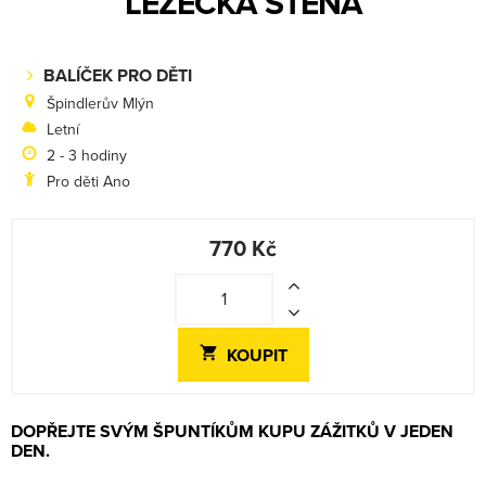
LEZECKÁ STĚNA
BALÍČEK PRO DĚTI
Špindlerův Mlýn
Letní
2 - 3 hodiny
Pro děti Ano
770 Kč
KOUPIT
DOPŘEJTE SVÝM ŠPUNTÍKŮM KUPU ZÁŽITKŮ V JEDEN
DEN.